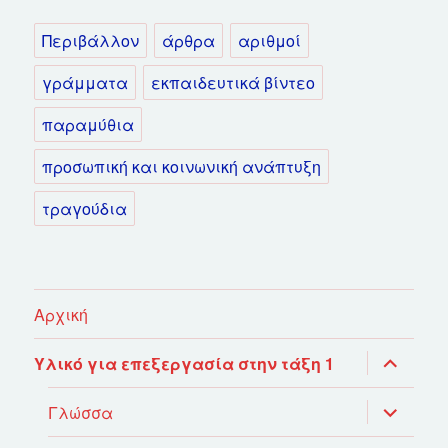
Περιβάλλον
άρθρα
αριθμοί
γράμματα
εκπαιδευτικά βίντεο
παραμύθια
προσωπική και κοινωνική ανάπτυξη
τραγούδια
Αρχική
επέκτασ
Υλικό για επεξεργασία στην τάξη 1
του
μενού
απόγονο
επέκτασ
Γλώσσα
του
μενού