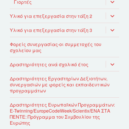
επέκτασ
Γιορτές
του
μενού
απόγονο
επέκτασ
Υλικό για επεξεργασία στην τάξη 2
του
μενού
απόγονο
επέκτασ
Υλικό για επεξεργασία στην τάξη 3
του
μενού
απόγονο
Φορείς συνεργασίας-οι συμμετοχές του
σχολείου μας
επέκτασ
Δραστηριότητες ανά σχολικό έτος
του
μενού
απόγονο
Δραστηριότητες Εργαστηρίων Δεξιοτήτων,
συνεργασιών με φορείς και εκπαιδευτικών
προγραμμάτων
Δραστηριότητες Ευρωπαϊκών Προγραμμάτων:
E-Twinning/EuropeCodeWeek/Scientix/ΕΝΑ ΣΤΑ
ΠΕΝΤΕ: Πρόγραμμα του Συμβουλίου της
Ευρώπης