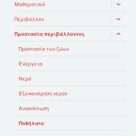
απόγονο
επέκτασ
Μαθηματικά
του
μενού
απόγονο
επέκτασ
Περιβάλλον
του
μενού
απόγονο
επέκτασ
Προστασία περιβάλλοντος
του
μενού
απόγονο
Προστασία των ζώων
Ενέργεια
Νερό
Εξοικονόμηση νερού
Ανακύκλωση
Ποδήλατο