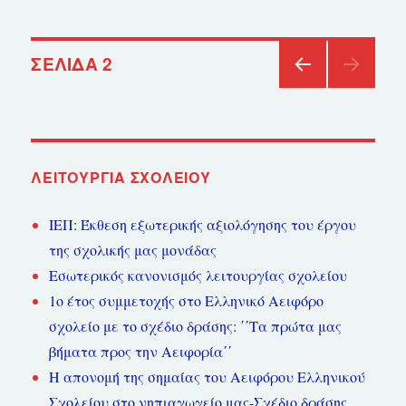
ΑΓΩΓΗ
Πλοήγηση
ΣΕΛΊΔΑ
2
ΠΡΟ
άρθρων
ΗΓΟ
ΎΜΕ
ΝΗ
ΣΕΛΊ
ΛΕΙΤΟΥΡΓΊΑ ΣΧΟΛΕΊΟΥ
ΔΑ
ΙΕΠ: Έκθεση εξωτερικής αξιολόγησης του έργου
της σχολικής μας μονάδας
Εσωτερικός κανονισμός λειτουργίας σχολείου
1ο έτος συμμετοχής στο Ελληνικό Αειφόρο
σχολείο με το σχέδιο δράσης: ΄΄Τα πρώτα μας
βήματα προς την Αειφορία΄΄
Η απονομή της σημαίας του Αειφόρου Ελληνικού
Σχολείου στο νηπιαγωγείο μας-Σχέδιο δράσης