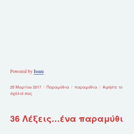
Powered by
Issuu
Δημοσιεύτηκε
25 Μαρτίου 2017
Κατηγορίες
Παραμύθια
Ετικέτες
παραμύθια
Αφήστε το
την
σχόλιό σας
στο
Η
Μυρσίνη
και
36 Λέξεις…ένα παραμύθι
η
ροδιά
η