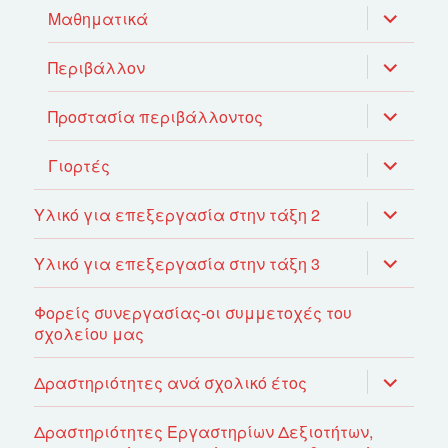
επέκτασ
Μαθηματικά
του
μενού
απόγονο
επέκτασ
Περιβάλλον
του
μενού
απόγονο
επέκτασ
Προστασία περιβάλλοντος
του
μενού
απόγονο
επέκτασ
Γιορτές
του
μενού
απόγονο
επέκτασ
Υλικό για επεξεργασία στην τάξη 2
του
μενού
απόγονο
επέκτασ
Υλικό για επεξεργασία στην τάξη 3
του
μενού
απόγονο
Φορείς συνεργασίας-οι συμμετοχές του
σχολείου μας
επέκτασ
Δραστηριότητες ανά σχολικό έτος
του
μενού
απόγονο
Δραστηριότητες Εργαστηρίων Δεξιοτήτων,