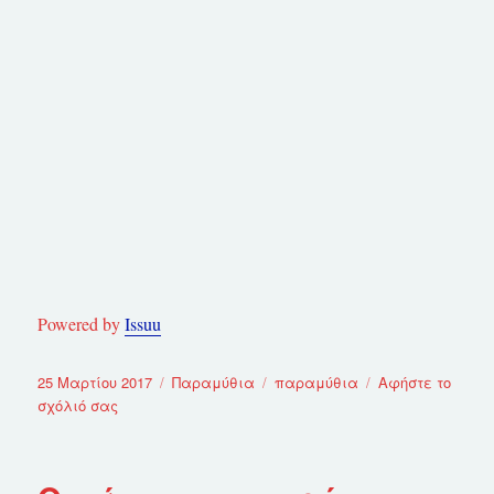
ευλογημένη
Powered by
Issuu
Δημοσιεύτηκε
25 Μαρτίου 2017
Κατηγορίες
Παραμύθια
Ετικέτες
παραμύθια
Αφήστε το
την
σχόλιό σας
στο
36
Λέξεις…
ένα