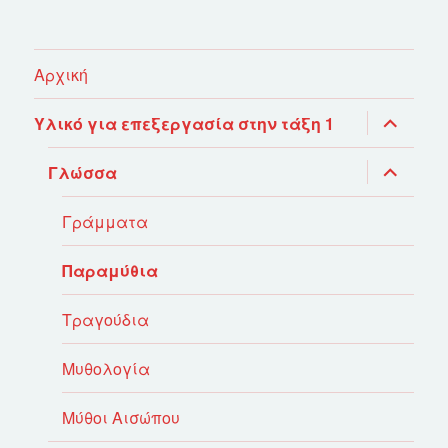
Αρχική
επέκτασ
Υλικό για επεξεργασία στην τάξη 1
του
μενού
απόγονο
επέκτασ
Γλώσσα
του
μενού
απόγονο
Γράμματα
Παραμύθια
Τραγούδια
Μυθολογία
Μύθοι Αισώπου