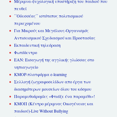
Μέριμνα-ψυχολογική υποστήριξη του παιδιού που
πενθεί
΄΄Οδυσσέας΄΄ ιστότοπος πολιτισμικού
περιεχομένου
Για Μικρούς και Μεγάλους-Οργανισμός
Αντισεισμικού Σχεδιασμού και Προστασίας
Εκπαιδευτική τηλεόραση
Φωτόδεντρο
ΕΑΝ: Εισαγωγή της αγγλικής γλώσσας στο
νηπιαγωγείο
KMOP-πλατφόρμα e-learning
Συλλογή ζωγραφοσελίδων απο έργα των
διασημότερων μουσείων όλου του κόσμου
Παραμυθοδρομίες «Φτιάξε ένα παραμύθι»!
ΚΜΟΠ (Κέντρο μέριμνας Οικογένειας και
παιδιού)-Live Without Bullying