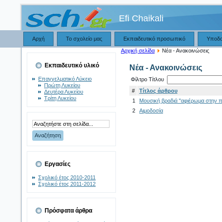
Efi Chaikali
Αρχή
Το σχολείο μας
Εκπαιδευτικό προσωπικό
Υποδ
Αρχική σελίδα
Νέα - Ανακοινώσεις
Εκπαιδευτικό υλικό
Νέα - Ανακοινώσεις
Επαγγελματικό Λύκειο
Φίλτρο Τίτλου
Πρώτη Λυκείου
#
Τίτλος άρθρου
Δευτέρα Λυκείου
Τρίτη Λυκείου
1
Μουσική βραδιά "αφιέρωμα στην 
2
Αιμοδοσία
Εργασίες
Σχολικό έτος 2010-2011
Σχολικό έτος 2011-2012
Πρόσφατα άρθρα