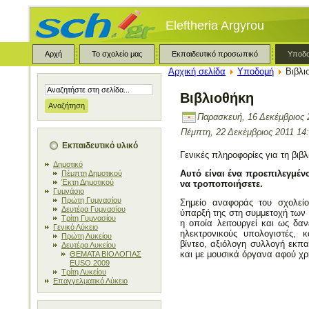
Eleftheria Argyrou
Αρχή
Το σχολείο μας
Εκπαιδευτικό προσωπικό
Υποδ
Αρχική σελίδα
Υποδομή
Βιβλι
Βιβλιοθήκη
Παρασκευή, 16 Δεκέμβριος 
Πέμπτη, 22 Δεκέμβριος 2011 14
Εκπαιδευτικό υλικό
Γενικές πληροφορίες για τη βιβ
Δημοτικό
Αυτό είναι ένα προεπιλεγμέν
Πέμπτη Δημοτικού
Έκτη Δημοτικού
να τροποποιήσετε.
Γυμνάσιο
Πρώτη Γυμνασίου
Σημείο αναφοράς του σχολείο
Δευτέρα Γυμνασίου
ύπαρξή της στη συμμετοχή των
Τρίτη Γυμνασίου
η οποία λειτουργεί και ως δαν
Γενικό Λύκειο
ηλεκτρονικούς υπολογιστές, κ
Πρώτη Λυκείου
βίντεο, αξιόλογη συλλογή εκπ
Δευτέρα Λυκείου
και με μουσικά όργανα αφού χρη
ΘΕΜΑΤΑ ΒΙΟΛΟΓΙΑΣ
EUSO 2009
Τρίτη Λυκείου
Επαγγελματικό Λύκειο