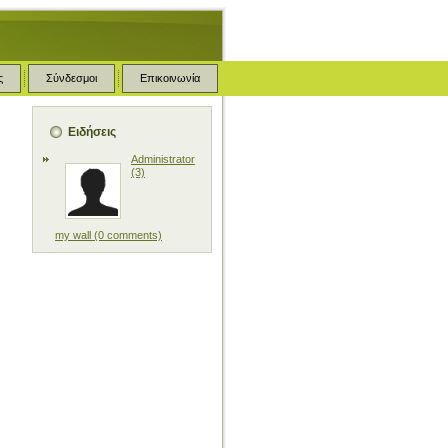
ς
Σύνδεσμοι
Επικοινωνία
Ειδήσεις
Administrator
(3)
my wall
(0 comments)