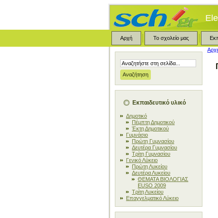
Ele
Αρχή
Το σχολείο μας
Εκ
Αρχι
Εκπαιδευτικό υλικό
Δημοτικό
Πέμπτη Δημοτικού
Έκτη Δημοτικού
Γυμνάσιο
Πρώτη Γυμνασίου
Δευτέρα Γυμνασίου
Τρίτη Γυμνασίου
Γενικό Λύκειο
Πρώτη Λυκείου
Δευτέρα Λυκείου
ΘΕΜΑΤΑ ΒΙΟΛΟΓΙΑΣ
EUSO 2009
Τρίτη Λυκείου
Επαγγελματικό Λύκειο