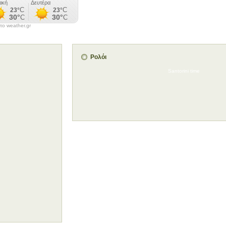
ο weather.gr
Ρολόι
Santorini time