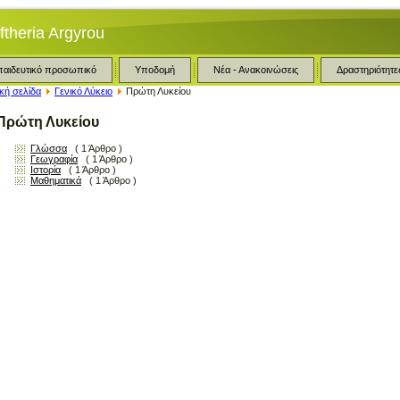
ftheria Argyrou
παιδευτικό προσωπικό
Υποδομή
Νέα - Ανακοινώσεις
Δραστηριότητε
κή σελίδα
Γενικό Λύκειο
Πρώτη Λυκείου
Πρώτη Λυκείου
Γλώσσα
( 1 Άρθρο )
Γεωγραφία
( 1 Άρθρο )
Ιστορία
( 1 Άρθρο )
Μαθηματικά
( 1 Άρθρο )