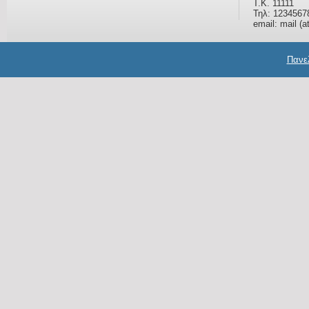
Τ.Κ. 11111
Τηλ: 1234567
email: mail (a
Πανελ