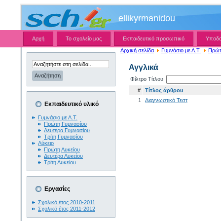
ellikyrmanidou
Αρχή
Το σχολείο μας
Εκπαιδευτικό προσωπικό
Υποδ
Αρχική σελίδα
Γυμνάσιο με Λ.Τ.
Πρώτ
Αγγλικά
Φίλτρο Τίτλου
#
Τίτλος άρθρου
1
Διαγνωστικό Τεστ
Εκπαιδευτικό υλικό
Γυμνάσιο με Λ.Τ.
Πρώτη Γυμνασίου
Δευτέρα Γυμνασίου
Τρίτη Γυμνασίου
Λύκειο
Πρώτη Λυκείου
Δευτέρα Λυκείου
Τρίτη Λυκείου
Εργασίες
Σχολικό έτος 2010-2011
Σχολικό έτος 2011-2012