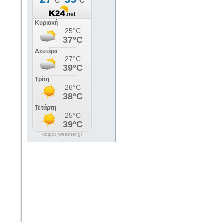
καιρός weather.gr