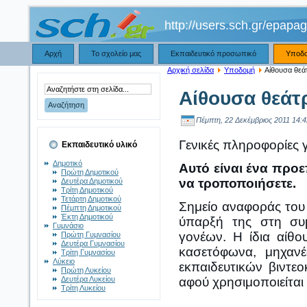
http://users.sch.gr/epapa
Αρχή
Το σχολείο μας
Εκπαιδευτικό προσωπικό
Υποδ
Αρχική σελίδα
Υποδομή
Αίθουσα θεά
Αίθουσα θεάτ
Πέμπτη, 22 Δεκέμβριος 2011 14:4
Γενικές πληροφορίες 
Εκπαιδευτικό υλικό
Δημοτικό
Αυτό είναι ένα προε
Πρώτη Δημοτικού
να τροποποιήσετε.
Δευτέρα Δημοτικού
Τρίτη Δημοτικού
Τετάρτη Δημοτικού
Σημείο αναφοράς του 
Πέμπτη Δημοτικού
Έκτη Δημοτικού
ύπαρξή της στη συ
Γυμνάσιο
γονέων. Η ίδια αίθο
Πρώτη Γυμνασίου
Δευτέρα Γυμνασίου
κασετόφωνα, μηχανές
Τρίτη Γυμνασίου
Λύκειο
εκπαιδευτικών βιντε
Πρώτη Λυκείου
Δευτέρα Λυκείου
αφού χρησιμοποιείται
Τρίτη Λυκείου