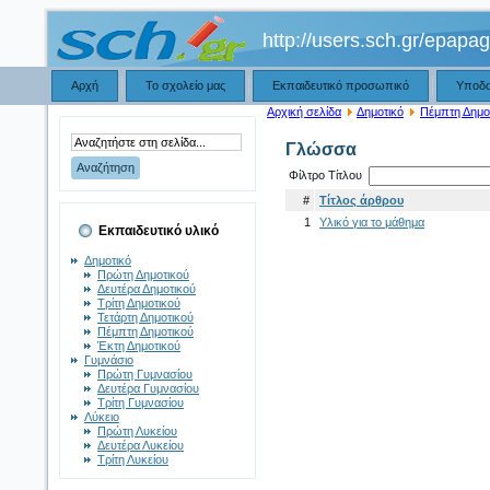
http://users.sch.gr/epapa
Αρχή
Το σχολείο μας
Εκπαιδευτικό προσωπικό
Υποδ
Αρχική σελίδα
Δημοτικό
Πέμπτη Δημο
Γλώσσα
Φίλτρο Τίτλου
#
Τίτλος άρθρου
1
Υλικό για το μάθημα
Εκπαιδευτικό υλικό
Δημοτικό
Πρώτη Δημοτικού
Δευτέρα Δημοτικού
Τρίτη Δημοτικού
Τετάρτη Δημοτικού
Πέμπτη Δημοτικού
Έκτη Δημοτικού
Γυμνάσιο
Πρώτη Γυμνασίου
Δευτέρα Γυμνασίου
Τρίτη Γυμνασίου
Λύκειο
Πρώτη Λυκείου
Δευτέρα Λυκείου
Τρίτη Λυκείου