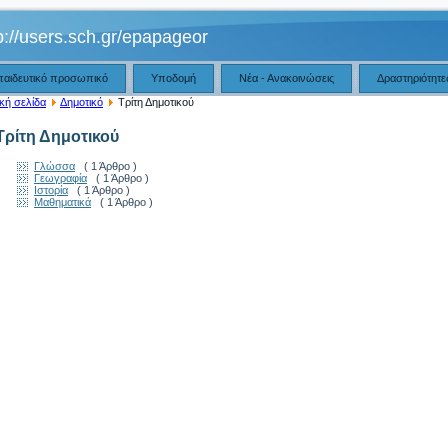
p://users.sch.gr/epapageor
παιδευτικό προσωπικό
Υποδομή
Νέα - Ανακοινώσεις
Δραστηριότητε
κή σελίδα
Δημοτικό
Τρίτη Δημοτικού
Τρίτη Δημοτικού
Γλώσσα
( 1 Άρθρο )
Γεωγραφία
( 1 Άρθρο )
Ιστορία
( 1 Άρθρο )
Μαθηματικά
( 1 Άρθρο )