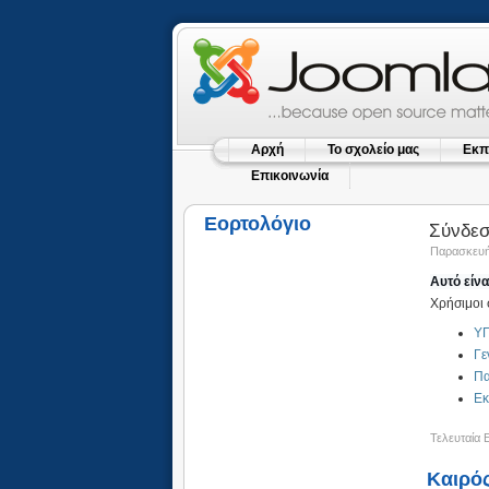
Αρχή
Το σχολείο μας
Εκπ
Επικοινωνία
Εορτολόγιο
Σύνδεσ
Παρασκευή,
Αυτό είνα
Χρήσιμοι 
ΥΠ
Γε
Πα
Εκ
Τελευταία 
Καιρό