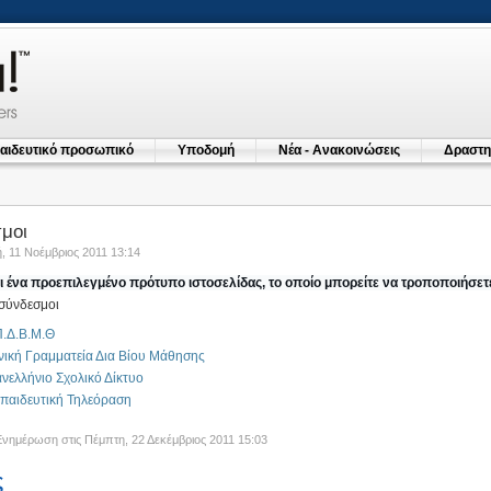
αιδευτικό προσωπικό
Υποδομή
Νέα - Ανακοινώσεις
Δραστη
μοι
 11 Νοέμβριος 2011 13:14
ι ένα προεπιλεγμένο πρότυπο ιστοσελίδας, το οποίο μπορείτε να τροποποιήσετ
σύνδεσμοι
.Δ.Β.Μ.Θ
νική Γραμματεία Δια Βίου Μάθησης
νελλήνιο Σχολικό Δίκτυο
παιδευτική Τηλεόραση
Ενημέρωση στις Πέμπτη, 22 Δεκέμβριος 2011 15:03
ς