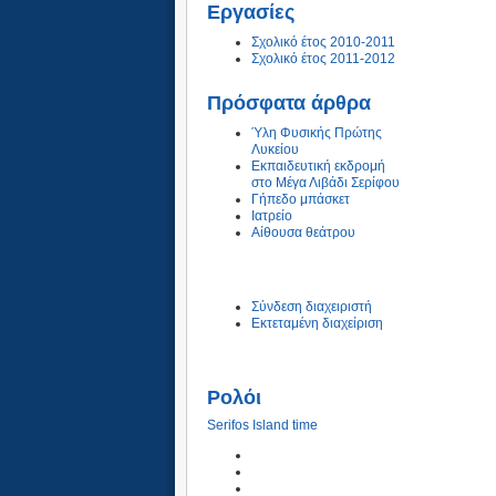
Εργασίες
Σχολικό έτος 2010-2011
Σχολικό έτος 2011-2012
Πρόσφατα άρθρα
Ύλη Φυσικής Πρώτης
Λυκείου
Εκπαιδευτική εκδρομή
στο Μέγα Λιβάδι Σερίφου
Γήπεδο μπάσκετ
Ιατρείο
Αίθουσα θεάτρου
Σύνδεση διαχειριστή
Εκτεταμένη διαχείριση
Ρολόι
Serifos Island time