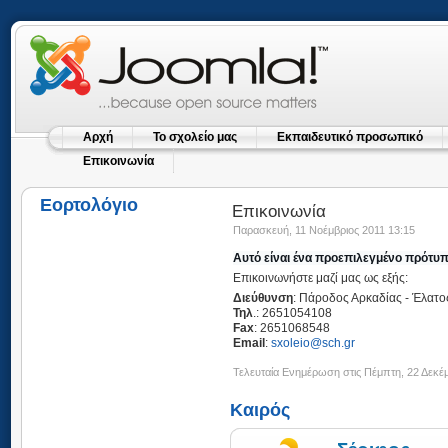
Αρχή
Το σχολείο μας
Εκπαιδευτικό προσωπικό
Επικοινωνία
Εορτολόγιο
Επικοινωνία
Παρασκευή, 11 Νοέμβριος 2011 13:15
Αυτό είναι ένα προεπιλεγμένο πρότυπ
Επικοινωνήστε μαζί μας ως εξής:
Διεύθυνση
: Πάροδος Αρκαδίας - Έλατο
Τηλ
.: 2651054108
Fax
: 2651068548
Email
:
sxoleio@sch.gr
Τελευταία Ενημέρωση στις Πέμπτη, 22 Δεκέμ
Καιρός