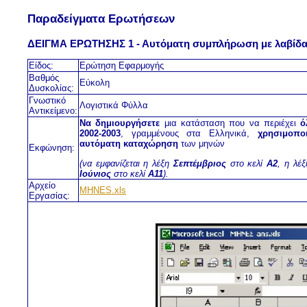
Παραδείγματα Ερωτήσεων
ΔΕΙΓΜΑ ΕΡΩΤΗΣΗΣ 1 - Αυτόματη συμπλήρωση με λαβίδ
Είδος:
Ερώτηση Εφαρμογής
Βαθμός
Εύκολη
Δυσκολίας:
Γνωστικό
Λογιστικά Φύλλα
Αντικείμενο:
Nα δημιουργήσετε
μια κατάσταση που να περιέχει
ό
2002-2003
, γραμμένους στα Ελληνικά,
χρησιμοπο
αυτόματη καταχώρηση
των μηνών
Εκφώνηση:
(να εμφανίζεται η λέξη
Σεπτέμβριος
στο κελί
Α2
, η λέ
Ιούνιος
στο κελί
Α11
).
Αρχείο
MHNES.xls
Εργασίας: