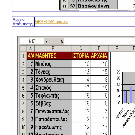
Αρχείο
GRAFHMA-ans.xls
Απάντησης: