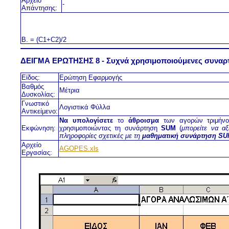
Αρχείο
-
Απάντησης:
Β. = (C1+C2)/2
ΔΕΙΓΜΑ ΕΡΩΤΗΣΗΣ 8 - Συχνά χρησιμοποιούμενες συναρ
Είδος:
Ερώτηση Εφαρμογής
Βαθμός
Μέτρια
Δυσκολίας:
Γνωστικό
Λογιστικά Φύλλα
Αντικείμενο:
Να υπολογίσετε
το
άθροισμα
των αγορών τριμήνο
Εκφώνηση:
χρησιμοποιώντας τη συνάρτηση
SUM
(
μπορείτε να αξ
πληροφορίες σχετικές με τη
μαθηματική συνάρτηση S
Αρχείο
AGOPES.xls
Εργασίας: