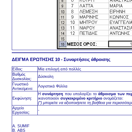
ΔΕΙΓΜΑ ΕΡΩΤΗΣΗΣ 10 - Συναρτήσεις άθροισης
Είδος:
Μία επιλογή από πολλές
Βαθμός
Δύσκολη
Δυσκολίας:
Γνωστικό
Λογιστικά Φύλλα
Αντικείμενο:
Η
συνάρτηση
που υπολογίζει το
άθροισμα των περ
Εκφώνηση:
ικανοποιούν
συγκεκριμένο κριτήριο
ονομάζεται:
(*) μπορείτε να αξιοποιήσετε τη βοήθεια για περισσότε
Αρχείο
-
Εργασίας:
Α. SUMIF
Β. ABS