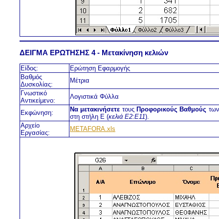
ΔΕΙΓΜΑ ΕΡΩΤΗΣΗΣ 4 - Μετακίνηση κελιών
Είδος:
Ερώτηση Εφαρμογής
Βαθμός
Μέτρια
Δυσκολίας:
Γνωστικό
Λογιστικά Φύλλα
Αντικείμενο:
Να μετακινήσετε
τους
Προφορικούς Βαθμούς
των
Εκφώνηση:
στη στήλη Ε (
κελιά Ε2:E11
).
Αρχείο
METAFORA.xls
Εργασίας: