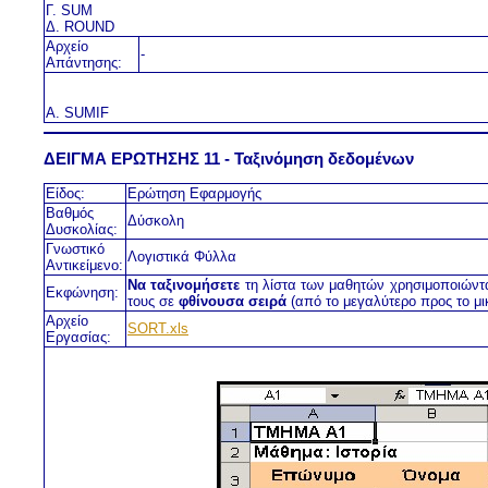
Γ. SUM
Δ. ROUND
Αρχείο
-
Απάντησης:
Α. SUMIF
ΔΕΙΓΜΑ ΕΡΩΤΗΣΗΣ 11 - Ταξινόμηση δεδομένων
Είδος:
Ερώτηση Εφαρμογής
Βαθμός
Δύσκολη
Δυσκολίας:
Γνωστικό
Λογιστικά Φύλλα
Αντικείμενο:
Να ταξινομήσετε
τη λίστα των μαθητών χρησιμοποιών
Εκφώνηση:
τους σε
φθίνουσα σειρά
(από το μεγαλύτερο προς το μι
Αρχείο
SORT.xls
Εργασίας: