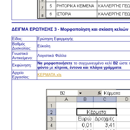
ΔΕΙΓΜΑ ΕΡΩΤΗΣΗΣ 3 - Μορφοποίηση και σκίαση κελιών
Είδος:
Ερώτηση Εφαρμογής
Βαθμός
Εύκολη
Δυσκολίας:
Γνωστικό
Λογιστικά Φύλλα
Αντικείμενο:
Nα μορφοποιήσετε
το συγχωνευμένο κελί
Β2
ώστε 
Εκφώνηση:
φόντο
με
κίτρινα, έντονα και πλάγια γράμματα
.
Αρχείο
KEPMATA.xls
Εργασίας: