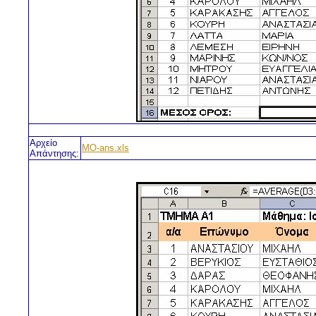
Αρχείο
MO-ans.xls
Απάντησης: