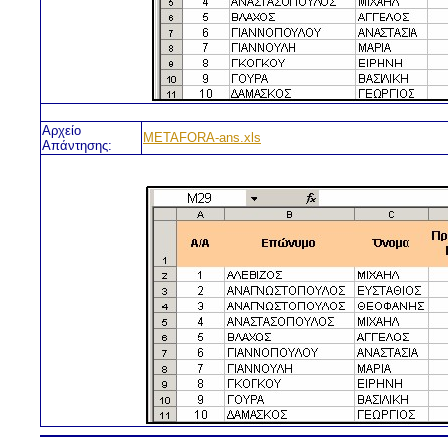
Αρχείο
METAFORA-ans.xls
Απάντησης: