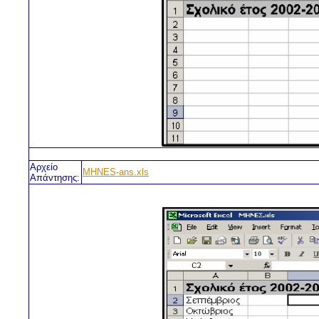
Αρχείο
MHNES-ans.xls
Απάντησης: