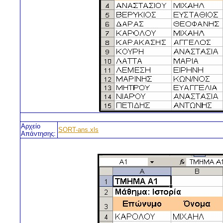
Αρχείο
SORT-ans.xls
Απάντησης: