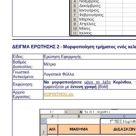
ΔΕΙΓΜΑ ΕΡΩΤΗΣΗΣ 2 - Μορφοποίηση τμήματος ενός κελ
Είδος:
Ερώτηση Εφαρμογής
Βαθμός
Μέτρια
Δυσκολίας:
Γνωστικό
Λογιστικά Φύλλα
Αντικείμενο:
Nα μορφοποιήσετε
μόνο τη λέξη
Κορίνθου
, 
Εκφώνηση:
εμφανίζεται με
έντονη γραφή
(
Bold
)
Αρχείο
KOPINTHOU.xls
Εργασίας: