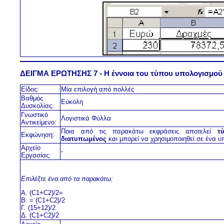
ΔΕΙΓΜΑ ΕΡΩΤΗΣΗΣ 7 - Η έννοια του τύπου υπολογισμού
Είδος:
Μία επιλογή από πολλές
Βαθμός
Εύκολη
Δυσκολίας:
Γνωστικό
Λογιστικά Φύλλα
Αντικείμενο:
Ποια από τις παρακάτω εκφράσεις αποτελεί
τ
Εκφώνηση:
διατυπωμένος
και μπορεί να χρησιμοποιηθεί σε ένα υ
Αρχείο
-
Εργασίας:
Επιλέξτε ένα από τα παρακάτω:
Α. (C1+C2)/2=
Β. = (C1+C2)/2
Γ. (15+12)/2
Δ. (C1+C2)/2