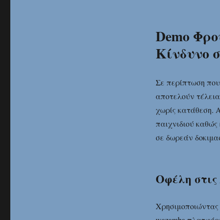
Demo Φρο
Κίνδυνο σ
Σε περίπτωση που 
αποτελούν τέλεια.
χωρίς κατάθεση. Α
παιχνιδιού καθώς 
σε δωρεάν δοκιμασ
Οφέλη στις
Χρησιμοποιώντας 
wazamba πλατφόρμ