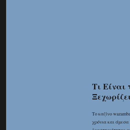
Τι Είναι 
Ξεχωρίζει
Το καζίνο wazamba
χρόνια και άμεσα
δραστηριότητας α