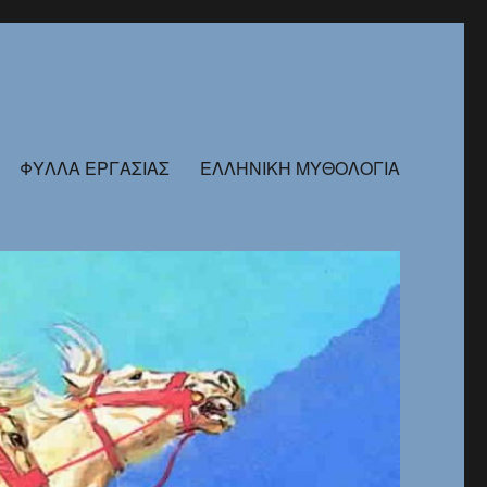
ΦΥΛΛΑ ΕΡΓΑΣΙΑΣ
ΕΛΛΗΝΙΚΗ ΜΥΘΟΛΟΓΙΑ