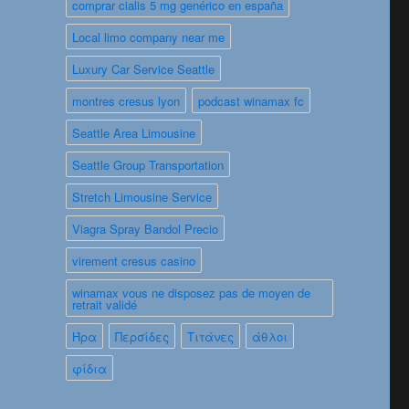
comprar cialis 5 mg genérico en españa
Local limo company near me
Luxury Car Service Seattle
montres cresus lyon
podcast winamax fc
Seattle Area Limousine
Seattle Group Transportation
Stretch Limousine Service
Viagra Spray Bandol Precio
virement cresus casino
winamax vous ne disposez pas de moyen de
retrait validé
Ήρα
Περσίδες
Τιτάνες
άθλοι
φίδια