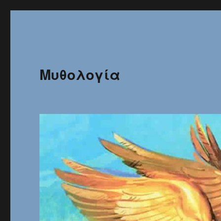
Μυθολογία