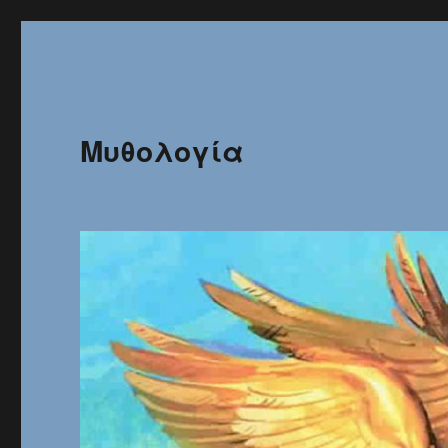
Μυθολογία