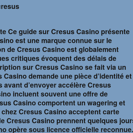
cresus
e Ce guide sur Cresus Casino présente
asino est une marque connue sur le
on de Cresus Casino est globalement
ues critiques évoquent des délais de
ription sur Cresus Casino se fait via un
s Casino demande une pièce d’identité et
iers avant d’envoyer accélère Cresus
no incluent souvent une offre de
esus Casino comportent un wagering et
 chez Cresus Casino acceptent carte
s de Cresus Casino prennent quelques jour
 opère sous licence officielle reconnue