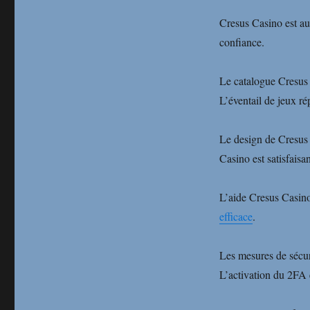
Cresus Casino est aut
confiance.
Le catalogue Cresus 
L’éventail de jeux ré
Le design de Cresus 
Casino est satisfaisan
L’aide Cresus Casino
efficace
.
Les mesures de sécur
L’activation du 2FA