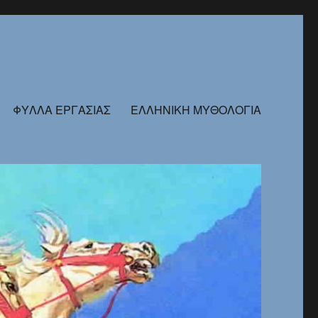
ΦΥΛΛΑ ΕΡΓΑΣΙΑΣ
ΕΛΛΗΝΙΚΗ ΜΥΘΟΛΟΓΙΑ