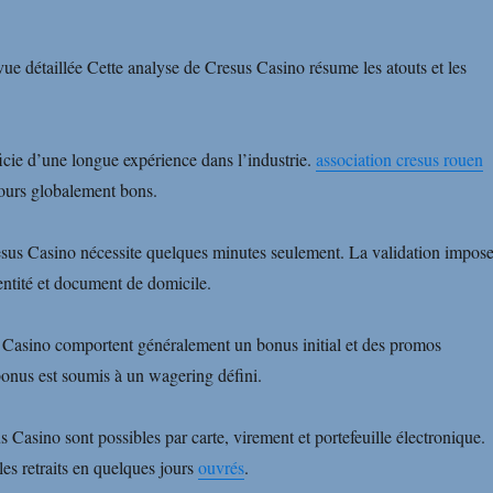
e détaillée Cette analyse de Cresus Casino résume les atouts et les
cie d’une longue expérience dans l’industrie.
association cresus rouen
tours globalement bons.
sus Casino nécessite quelques minutes seulement. La validation impos
entité et document de domicile.
 Casino comportent généralement un bonus initial et des promos
onus est soumis à un wagering défini.
 Casino sont possibles par carte, virement et portefeuille électronique.
les retraits en quelques jours
ouvrés
.