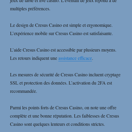
jeux de table et live casino. L’éventail de jeux répond à de
multiples préférences.
Le design de Cresus Casino est simple et ergonomique.
L’expérience mobile sur Cresus Casino est satisfaisante.
L’aide Cresus Casino est accessible par plusieurs moyens.
Les retours indiquent une
assistance efficace
.
Les mesures de sécurité de Cresus Casino incluent cryptage
SSL et protection des données. L’activation du 2FA est
recommandée.
Parmi les points forts de Cresus Casino, on note une offre
complète et une bonne réputation. Les faiblesses de Cresus
Casino sont quelques lenteurs et conditions strictes.