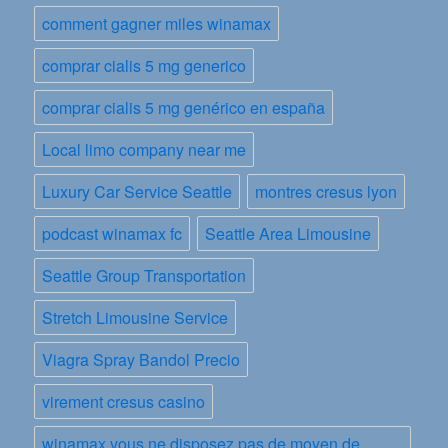
comment gagner miles winamax
comprar cialis 5 mg generico
comprar cialis 5 mg genérico en españa
Local limo company near me
Luxury Car Service Seattle
montres cresus lyon
podcast winamax fc
Seattle Area Limousine
Seattle Group Transportation
Stretch Limousine Service
Viagra Spray Bandol Precio
virement cresus casino
winamax vous ne disposez pas de moyen de