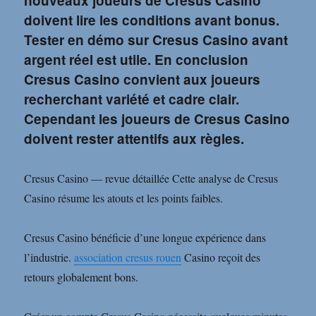
nouveaux joueurs de Cresus Casino
doivent lire les conditions avant bonus.
Tester en démo sur Cresus Casino avant
argent réel est utile. En conclusion
Cresus Casino convient aux joueurs
recherchant variété et cadre clair.
Cependant les joueurs de Cresus Casino
doivent rester attentifs aux règles.
Cresus Casino — revue détaillée Cette analyse de Cresus
Casino résume les atouts et les points faibles.
Cresus Casino bénéficie d’une longue expérience dans
l’industrie.
association cresus rouen
Casino reçoit des
retours globalement bons.