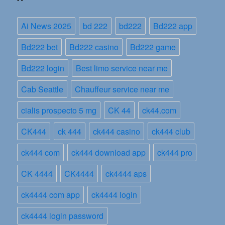
Ai News 2025
bd 222
bd222
Bd222 app
Bd222 bet
Bd222 casino
Bd222 game
Bd222 login
Best limo service near me
Cab Seattle
Chauffeur service near me
cialis prospecto 5 mg
CK 44
ck44.com
CK444
ck 444
ck444 casino
ck444 club
ck444 com
ck444 download app
ck444 pro
CK 4444
CK4444
ck4444 aps
ck4444 com app
ck4444 login
ck4444 login password