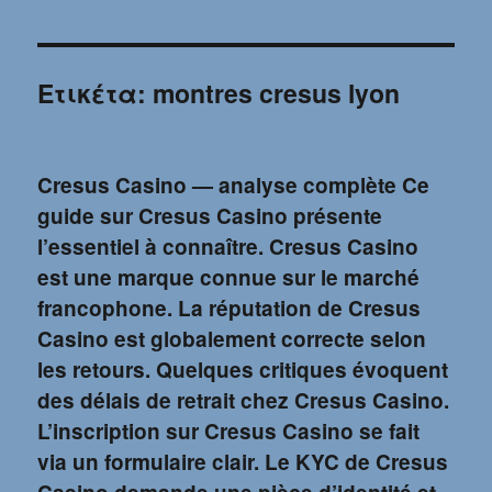
Ετικέτα: montres cresus lyon
Cresus Casino — analyse complète Ce
guide sur Cresus Casino présente
l’essentiel à connaître. Cresus Casino
est une marque connue sur le marché
francophone. La réputation de Cresus
Casino est globalement correcte selon
les retours. Quelques critiques évoquent
des délais de retrait chez Cresus Casino.
L’inscription sur Cresus Casino se fait
via un formulaire clair. Le KYC de Cresus