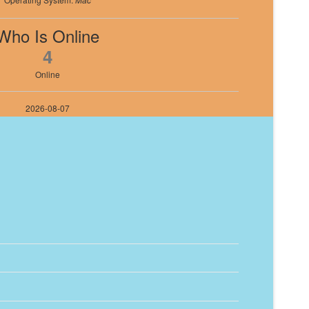
Who Is Online
4
Online
2026-08-07