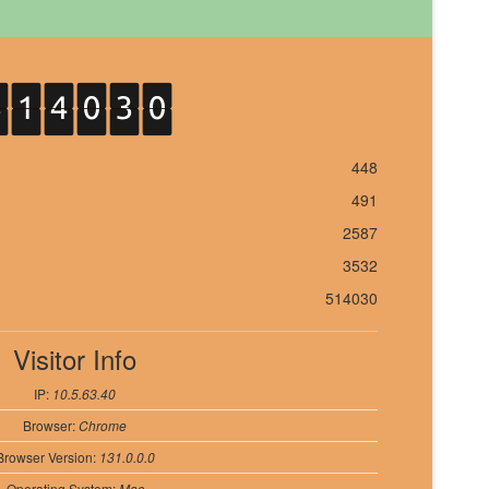
448
491
2587
3532
514030
Visitor Info
IP:
10.5.63.40
Browser:
Chrome
Browser Version:
131.0.0.0
Operating System:
Mac