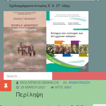
Σχεδιαγράμματα Ιστορίας Ε΄ & ΣΤ΄ τάξης
MOLIVENIOS DASKALOS
ΑΝΑΚΟΊΝΩΣΗ
29 MARCH 2021
HITS: 8561
Περίληψη