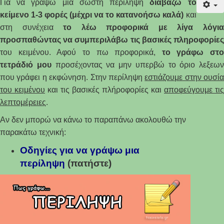
Για να γράψω μια σωστή περίληψη
διαβάζω το
κείμενο 1-3 φορές (μέχρι να το κατανοήσω καλά)
και
στη συνέχεια
το λέω προφορικά με λίγα λόγι
προσπαθώντας να συμπεριλάβω τις βασικές πληροφορίες
του κειμένου. Αφού το πω προφορικά,
το γράφω στο
τετράδιό μου
προσέχοντας να μην υπερβώ το όριο λεξεων
που γράφει η εκφώνηση. Στην περίληψη
εστιάζουμε στην ουσία
του κειμένου
και τις βασικές πλήροφορίες και
αποφεύγουμε τις
λεπτομέρειες
.
Αν δεν μπορώ να κάνω το παραπάνω ακολουθώ την
παρακάτω τεχνική:
Οδηγίες για να γράψω μια
περίληψ
η
(πατήστε)