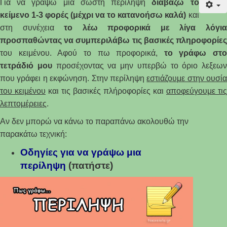
Για να γράψω μια σωστή περίληψη
διαβάζω το
κείμενο 1-3 φορές (μέχρι να το κατανοήσω καλά)
και
στη συνέχεια
το λέω προφορικά με λίγα λόγι
προσπαθώντας να συμπεριλάβω τις βασικές πληροφορίες
του κειμένου. Αφού το πω προφορικά,
το γράφω στο
τετράδιό μου
προσέχοντας να μην υπερβώ το όριο λεξεων
που γράφει η εκφώνηση. Στην περίληψη
εστιάζουμε στην ουσία
του κειμένου
και τις βασικές πλήροφορίες και
αποφεύγουμε τις
λεπτομέρειες
.
Αν δεν μπορώ να κάνω το παραπάνω ακολουθώ την
παρακάτω τεχνική:
Οδηγίες για να γράψω μια
περίληψ
η
(πατήστε)