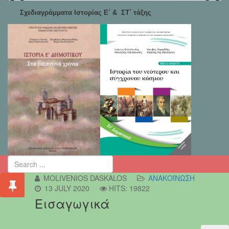
Σχεδιαγράμματα Ιστορίας Ε΄ & ΣΤ΄ τάξης
MOLIVENIOS DASKALOS
ΑΝΑΚΟΊΝΩΣΗ
13 JULY 2020
HITS: 19822
Εισαγωγικά