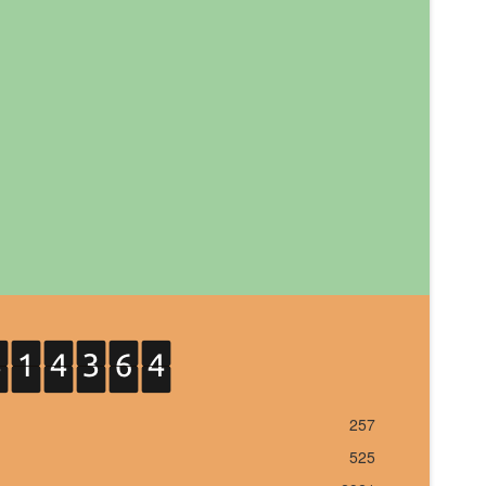
257
525