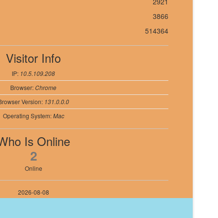
2921
3866
514364
Visitor Info
IP:
10.5.109.208
Browser:
Chrome
Browser Version:
131.0.0.0
Operating System:
Mac
Who Is Online
2
Online
2026-08-08