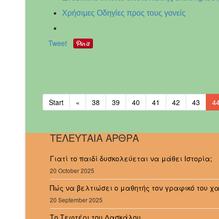
Χρήσιμες Οδηγίες προς τους γονείς
Tweet
Start
«
38
39
40
41
42
43
4
ΤΕΛΕΥΤΑΙΑ ΑΡΘΡΑ
Γιατί το παιδί δυσκολεύεται να μάθει Ιστορία;
20 October 2025
Πώς να βελτιώσει ο μαθητής τον γραφικό του χ
20 September 2025
Το Τεφτέρι του Δασκάλου