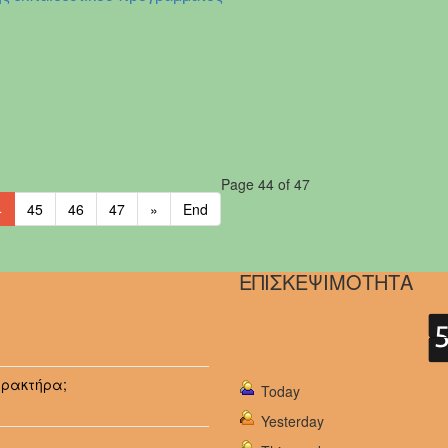
Page 44 of 47
4
45
46
47
»
End
ΕΠΙΣΚΕΨΙΜΟΤΗΤΑ
αρακτήρα;
Today
Yesterday