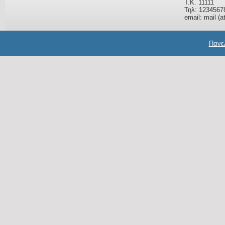
Τ.Κ. 11111
Τηλ: 1234567
email: mail (a
Πανελ