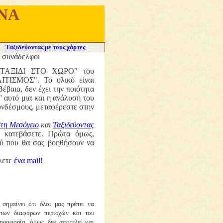
ΝΑ
Ταξιδεύοντας με τους χάρτες
ί συνάδελφοι
υ "ΤΑΞΙΔΙ ΣΤΟ ΧΩΡΟ" του
ΙΣΜΟΣ". Το υλικό είναι
B
έβαια, δεν έχει την ποιότητα
' αυτό μια και η ανάλυσή του
υνδέσμους, μεταφέρεστε στην
στη Μεσόγειο
και
Ταξιδεύοντας
ις κατεβάσετε. Πρώτα όμως,
ού που θα σας βοηθήσουν να
λετε
ένα mail!
υ σημαίνει ότι όλοι μας
πρέπει να
, των διαφόρων
περιοχών και του
ληρο
φορία, όμως, δεν αποτελεί και