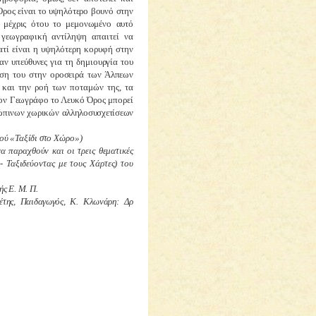
Όρος είναι το υψηλότερο βουνό στην
ν μέχρις ότου το μεμονωμένο αυτό
 γεωγραφική αντίληψη απαιτεί να
ατί είναι η υψηλότερη κορυφή στην
αν υπεύθυνες για τη δημιουργία του
θέση του
στην οροσειρά των Άλπεων
 και την ροή των ποταμών της, τα
 τον Γεωγράφο το Λευκό Όρος μπορεί
ρώπινων χωρικών αλληλοσυσχετίσεων
κού «Ταξίδι στο
Χώρο»)
να παραχθούν και οι τρεις θεματικές
- Ταξιδεύοντας με τους Χάρτες) του
ς Ε. Μ. Π.
έτης, Παιδαγωγός, Κ. Κλωνάρη: Δρ