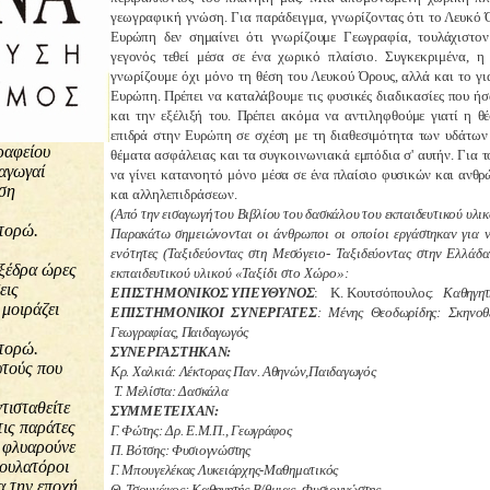
γεωγραφική γνώση. Για παράδειγμα, γνωρίζοντας ότι
το Λευκό 
Ευρώπη δεν σημαίνει ότι γνωρίζουμε Γεωγραφία, τουλάχιστο
γεγονός τεθεί μέσα σε ένα
χωρικό πλαίσιο. Συγκεκριμένα, η
γνωρίζουμε όχι μόνο τη θέση του Λευκού Όρους, αλλά και το γι
Ευρώπη. Πρέπει να καταλάβουμε τις φυσικές διαδικασίες που ήσ
και την εξέλιξή του. Πρέπει ακόμα να αντιληφθούμε γιατί η 
επιδρά στην Ευρώπη σε σχέση με τη διαθεσιμότητα των
υδάτων
θέματα ασφάλειας και τα συγκοινωνιακά
εμπόδια σ' αυτήν. Για
να γίνει κατανοητό μόνο
μέσα σε ένα πλαίσιο φυσικών και ανθ
και αλλη
λεπιδράσεων.
(Από την εισαγωγή του Βιβλίου του δασκάλου του εκπαιδευτικού υλι
Παρακάτω σημειώνονται οι άνθρωποι οι οποίοι εργάστηκαν
για 
ενότητες (Ταξιδεύοντας στη Μεσόγειο- Ταξιδεύοντας στην Ελλάδα
εκπαιδευτικού υλικού «Ταξί
δι στο Χώρο»:
ΕΠΙΣΤΗΜΟΝΙΚΟΣ ΥΠΕΥΘΥΝΟΣ
: Κ. Κουτσόπουλος:
Καθηγητή
ΕΠΙΣΤΗΜΟΝΙΚΟΙ ΣΥΝΕΡΓΑΤΕΣ
: Μένης Θεοδωρίδης: Σκηνοθ
Γεωγραφίας, Παιδαγωγός
ΣΥΝΕΡΓΑΣΤΗΚΑΝ:
Κρ. Χαλκιά: Λέκτορας Παν. Αθηνών,Παιδαγωγός
Τ. Μελίστα: Δασκάλα
ΣΥΜΜΕΤΕΙΧΑΝ:
Γ. Φώτης: Δρ. Ε.Μ.Π., Γεωγράφος
Π. Βότσης: Φυσιογνώστης
Γ. Μπουγελέκας Λυκειάρχης-Μαθηματικός
Θ. Τσουνάκος: Καθηγητής Β/θμιας- Φυσιογνώστης