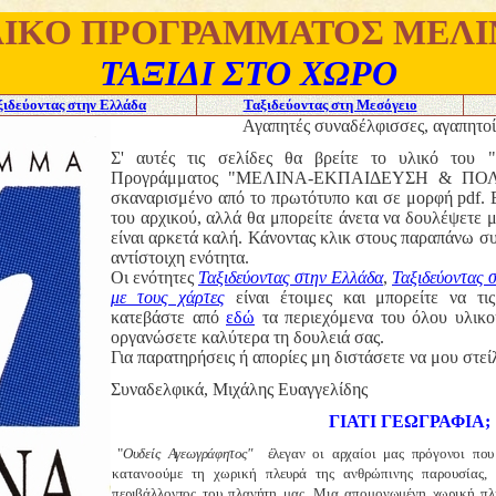
ΛΙΚΟ ΠΡΟΓΡΑΜΜΑΤΟΣ ΜΕΛΙ
ΤΑΞΙΔΙ ΣΤΟ ΧΩΡΟ
ξιδεύοντας στην Ελλάδα
Ταξιδεύοντας στη Μεσόγειο
Αγαπητές συναδέλφισσες, αγαπητο
Σ' αυτές τις σελίδες θα βρείτε το υλικό το
Προγράμματος "ΜΕΛΙΝΑ-ΕΚΠΑΙΔΕΥΣΗ & ΠΟΛΙΤ
σκαναρισμένο από το πρωτότυπο και σε μορφή
pdf. 
του αρχικού, αλλά θα μπορείτε άνετα να δουλέψετε μ
είναι αρκετά καλή. Κάνοντας κλικ στους παραπάνω σ
αντίστοιχη ενότητα.
Οι ενότητες
Ταξιδεύοντας στην Ελλάδα
,
Ταξιδεύοντας 
με τους χάρτες
είναι έτοιμες και μπορείτε να τ
κατεβάστε από
εδώ
τα περιεχόμενα του όλου υλικ
οργανώσετε καλύτερα τη δουλειά σας.
Για παρατηρήσεις ή απορίες μη διστάσετε
να μου στεί
Συναδελφικά, Μιχάλης Ευαγγελίδης
ΓΙΑΤΙ ΓΕΩΓΡΑΦΙΑ;
"
Ουδείς Αγεωγράφητος"
έλεγαν οι αρχαίοι μας πρόγονοι πο
κατανοούμε τη χωρική πλευρά της ανθρώπινης παρουσίας
περιβάλλοντος του πλανήτη μας. Μια απομονωμένη χωρική π