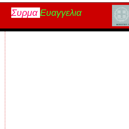
Συρμα
Ευαγγελια