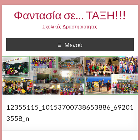
Φαντασία σε… ΤΑΞΗ!!!
Σχολικές Δραστηριότητες
Μενού
12355115_10153700738653886_69201
3558_n