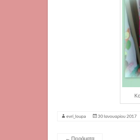
Κο
evri_loupa
30 Ιανουαρίου 2017
←
Πειράματα