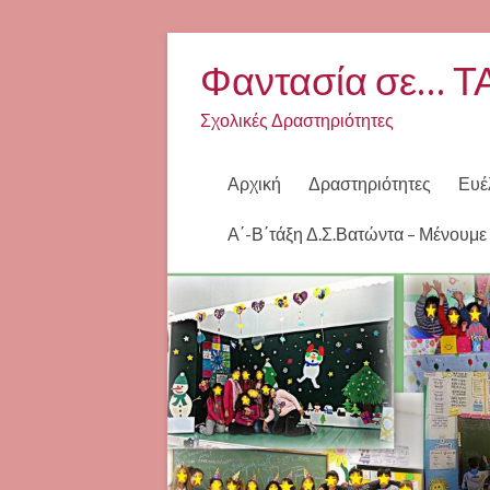
Φαντασία σε… Τ
Σχολικές Δραστηριότητες
Αρχική
Δραστηριότητες
Ευέ
Α΄-Β΄τάξη Δ.Σ.Βατώντα – Μένουμε 