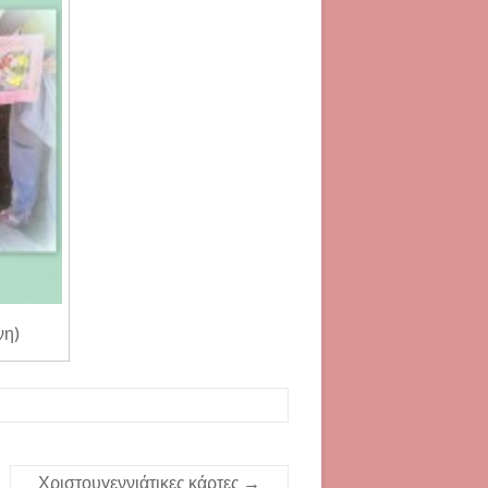
νη)
Χριστουγεννιάτικες κάρτες
→