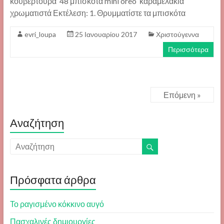
κουβερτούρα 48 μπισκότα mini oreo καραμελάκια
χρωματιστά Εκτέλεση: 1. Θρυμματίστε τα μπισκότα
evri_loupa
25 Ιανουαρίου 2017
Χριστούγεννα
Περισσότερα
Επόμενη »
Αναζήτηση
Πρόσφατα άρθρα
Το ραγισμένο κόκκινο αυγό
Πασχαλινές δημιουργίες