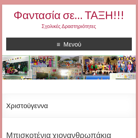
Φαντασία σε… ΤΑΞΗ!!!
Σχολικές Δραστηριότητες
Μενού
Χριστούγεννα
Μπισκοτένια χιονανθρωπάκια