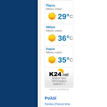
καιρός weather.gr
Ρολόϊ
Parikia (Paros) time