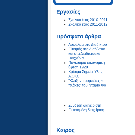
Εργασίες
Σχολικό έτος 2010-2011
Σχολικό έτος 2011-2012
Πρόσφατα άρθρα
Ασφάλεια στο Διαδίκτυο
Εθισμός στο Διαδίκτυο
και στα Διαδικτυακά
Παιχνίδια
Παγκόσμια οικονομική
ύφεση 1929
Κρίσιμα Σημεία Ύλης
Α.Ο.Θ.
"Κλάξον, τρομπέτες και
πλάκες" του Ντάριο Φο
Σύνδεση διαχειριστή
Εκτεταμένη διαχείριση
Καιρός