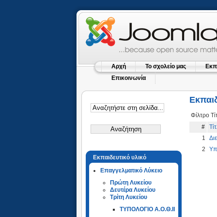
Αρχή
Το σχολείο μας
Εκπ
Επικοινωνία
Εκπαι
Φίλτρο Τ
#
Τί
1
Δι
2
Υπ
Εκπαιδευτικό υλικό
Επαγγελματικό Λύκειο
Πρώτη Λυκείου
Δευτέρα Λυκείου
Τρίτη Λυκείου
ΤΥΠΟΛΟΓΙΟ Α.Ο.Θ.ΙΙ