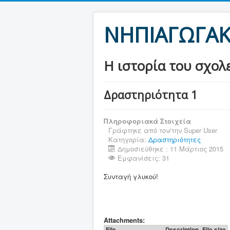
ΝΗΠΙΑΓΩΓΑΚ
Η ιστορία του σχολ
Δραστηριότητα 1
Πληροφοριακά Στοιχεία
Γράφτηκε από τον/την
Super User
Κατηγορία:
Δραστηριότητες
Δημοσιεύθηκε : 11 Μάρτιος 2015
Εμφανίσεις: 31
Συνταγή γλυκού!
Attachments:
File
Description
File size