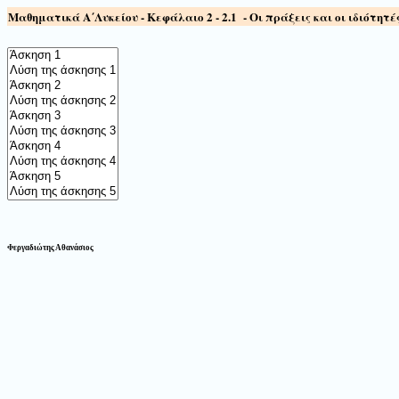
M
αθηματικά Α΄Λυκείου - Κεφάλαιο
2
-
2.1
-
O
ι πράξεις και οι ιδιότητέ
Φεργαδιώτης Αθανάσιος