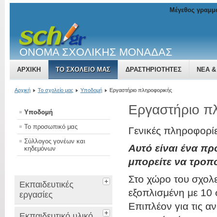
Μέγεθος γραμμ
ΟΝΟΜΑ ΣΧΟΛΙΚΗΣ ΜΟΝΑΔΑΣ
ΑΡΧΙΚΉ
ΤΟ ΣΧΟΛΕΊΟ ΜΑΣ
ΔΡΑΣΤΗΡΙΌΤΗΤΕΣ
ΝΈΑ &
Αρχική
Το σχολείο μας
Υποδομή
Εργαστήριο πληροφορικής
Εργαστήριο π
Υποδομή
Το προσωπικό μας
Γενικές πληροφορί
Σύλλογος γονέων και
Αυτό είναι ένα π
κηδεμόνων
μπορείτε να τροπ
Στο χώρο του σχολε
Εκπαιδευτικές
εξοπλισμένη με 10 
εργασίες
Επιπλέον για τις α
Εκπαιδευτικό υλικό