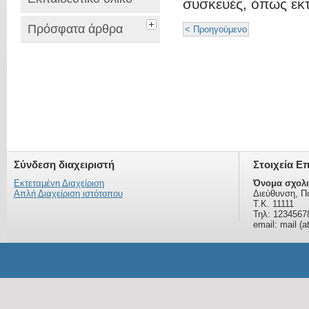
συσκευές, όπως εκ
Πρόσφατα άρθρα
< Προηγούμενο
Σύνδεση διαχειριστή
Στοιχεία Ε
Εκτεταμένη Διαχείριση
Όνομα σχολι
Απλή Διαχείριση ιστότοπου
Διεύθυνση, Π
Τ.Κ. 11111
Τηλ: 1234567
email: mail (a