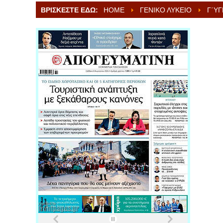
ΒΡΊΣΚΕΣΤΕ ΕΔΏ:
HOME
ΓΕΝΙΚΌ ΛΎΚΕΙΟ
Γ΄ΥΓ