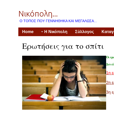
Νικόπολη...
Ο ΤΌΠΟΣ ΠΟΥ ΓΕΝΝΉΘΗΚΑ ΚΑΙ ΜΕΓΆΛΩΣΑ...
Home
Η Νικόπολη
Σύλλογος
Κατα
Ερωτήσεις για το σπίτι
Οι ερ
Δεν ε
1η 
2η 
3η 