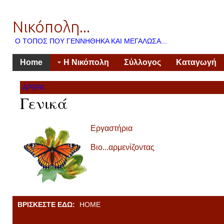
Νικόπολη...
Ο ΤΌΠΟΣ ΠΟΥ ΓΕΝΝΉΘΗΚΑ ΚΑΙ ΜΕΓΆΛΩΣΑ...
Home
Η Νικόπολη
Σύλλογος
Καταγωγή
ΆΡΘΡΑ
Γενικά
Εργαστήρια
Βιο...αρμενίζοντας
ΒΡΊΣΚΕΣΤΕ ΕΔΏ:
HOME