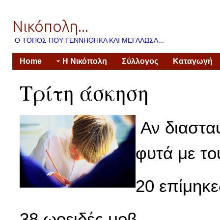
Νικόπολη...
Ο ΤΌΠΟΣ ΠΟΥ ΓΕΝΝΉΘΗΚΑ ΚΑΙ ΜΕΓΆΛΩΣΑ...
Home
Η Νικόπολη
Σύλλογος
Καταγωγή
Τρίτη άσκηση
Αν διασταυ
φυτά με το
20 επίμηκ
38 ωοειδές μοβ,