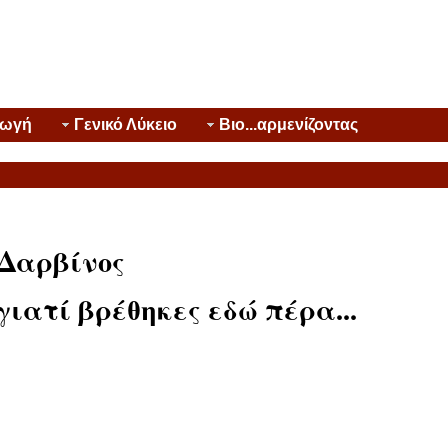
γωγή
Γενικό Λύκειο
Βιο...αρμενίζοντας
ρβίνος
ιατί βρέθηκες εδώ πέρα...