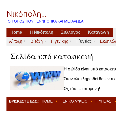
Νικόπολη...
Ο ΤΌΠΟΣ ΠΟΥ ΓΕΝΝΉΘΗΚΑ ΚΑΙ ΜΕΓΆΛΩΣΑ...
Home
Η Νικόπολη
Σύλλογος
Καταγωγή
Α΄ τάξη
Β΄τάξη
Γ΄γενικής
Γ΄υγείας
Εκδηλώσ
Σελίδα υπό κατασκευή
Η σελίδα είναι υπό κατασκευ
Όταν ολοκληρωθεί θα είναι 
Ως τότε… υπομονή!
ΒΡΊΣΚΕΣΤΕ ΕΔΏ:
HOME
ΓΕΝΙΚΌ ΛΎΚΕΙΟ
Γ΄ΥΓΕΊΑΣ