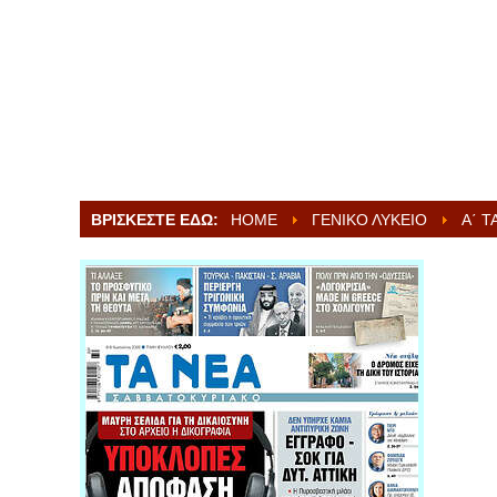
ΒΡΊΣΚΕΣΤΕ ΕΔΏ:
HOME
ΓΕΝΙΚΌ ΛΎΚΕΙΟ
Α΄ Τ