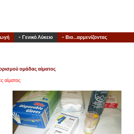
γωγή
Γενικό Λύκειο
Βιο...αρμενίζοντας
ορισμού ομάδας αίματος
ες αίματος