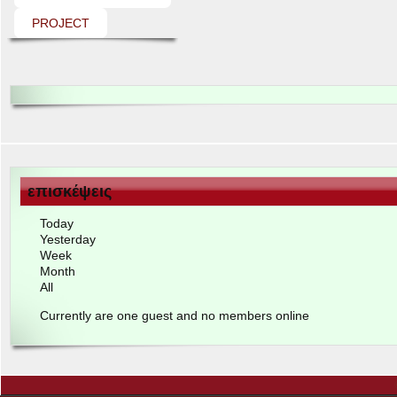
PROJECT
επισκέψεις
Today
Yes­ter­day
Week
Month
All
Cur­rently are one guest and no mem­bers online