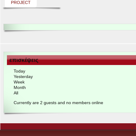
PROJECT
επισκέψεις
Today
Yes­ter­day
Week
Month
All
Cur­rently are
2
guests and no mem­bers online