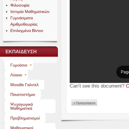
Φιλοσοφία
Ιστορία Μαθηματικών
Γυμνάσματα
Αριθμοθεωρίας
Επιλεγμένα Βίντεο
ΕΚΠΑΙΔΕΥΣΗ
Γυμνάσιο
Λύκειο
Moo­dle Γκέντελ
Can’t see this doc­u­ment?
C
Πανεπιστήμιο
< Προηγούμενο
Ψυχαγωγικά
Μαθηματικά
Προβληματισμοί
Μαθηματικοί