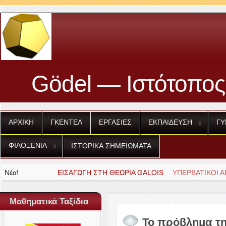
Gödel — Ιστότοπος
ΑΡΧΙΚΗ
ΓΚΕΝΤΕΛ
ΕΡΓΑΣΙΕΣ
ΕΚΠΑΙΔΕΥΣΗ
ΓΥ
ΦΙΛΟΞΕΝΙΑ
ΙΣΤΟΡΙΚΑ
ΣΗΜΕΙΩΜΑΤΑ
Νέα!
ΕΙΣΑΓΩΓΗ
ΥΠΕΡΒΑΤΙΚΟΙ
ΣΤΗ
ΑΡΙΘΜΟΙ
ΘΕΩΡΙΑ
GALOIS
ΤΟΥ
LIOU­VILLE
Μαθηματικά Ταξίδια
Το πρόβλημα τη