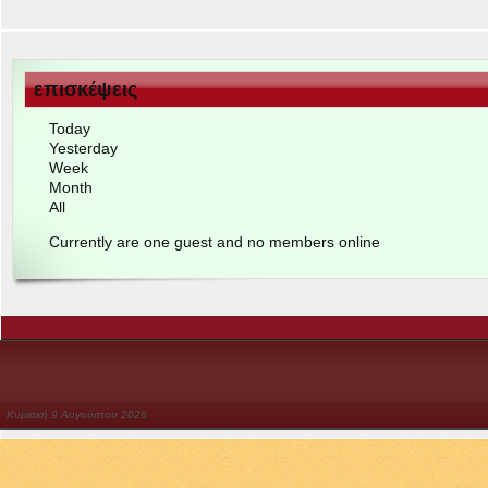
επισκέψεις
Today
Yes­ter­day
Week
Month
All
Cur­rently are one guest and no mem­bers online
Κυριακή
9
Αυγούστου
2026