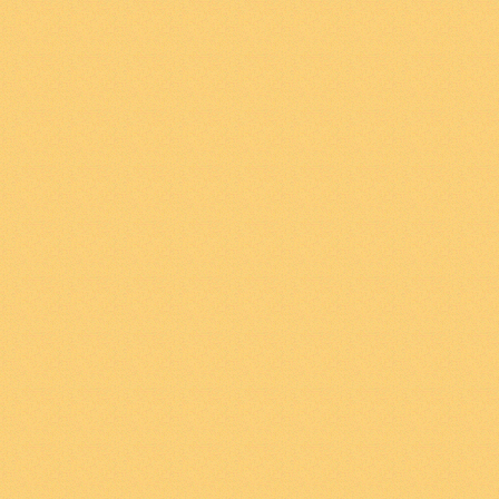
αντικείμενο με άλλα κα
. Πάρτε μια λέξη μόνη
σημασία της λέξης ‚α
από τις διάφορες δυν
αποτελεί μέρος των π
σημασία μιας λέξης α
προτάσεις στις οποίε
2
.
0123
Γνωρίζω το αντ
τις δυνατότητες εμφά
καταστάσεις πραγμάτω
αντικειμένου) “Όλες 
ανήκουν στην φύση το
την φύση του αντικει
Όλες αυτές οι δυνατό
2
.
01231
Η ουσία του α
σύνδεσης του με άλλα
Γνώση ενός αντικειμέ