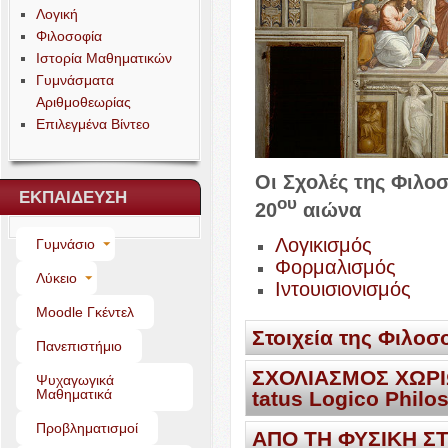
Λογική
Φιλοσοφία
Ιστορία Μαθηματικών
Γυμνάσματα
Αριθμοθεωρίας
Επιλεγμένα Βίντεο
Οι Σχολές της Φιλο
ΕΚΠΑΙΔΕΥΣΗ
ου
20
αιώνα
Λογικισμός
Γυμνάσιο
Φορμαλισμός
Λύκειο
Ιντουισιονισμός
Moo­dle Γκέντελ
Στοιχεία της Φιλοσ
Πανεπιστήμιο
ΣΧΟΛΙΑΣΜΟΣ
ΧΩΡ
Στοιχεία της Φ
Ψυχαγωγικά
Μαθηματικά
ta­tus Logico Philo
Προβληματισμοί
ΑΠΟ
ΤΗ
ΦΥΣΙΚΗ
Σ
LUD­WI