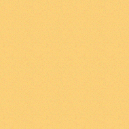
κατά κάποιο τρόπο τη
2
.
0121
Για το πράγμα 
σε καταστάσεις πραγ
όλες τις δυνατότητε
αντικείμενο έξω από 
με άλλα αντικείμενα
για το αντικείμενο Α 
να εμφανίζεται σε μ
Β. Αλλά αυτό δηλ. Το 
κατάσταση πραγμάτων
αναγκαίο. Άρα δεν εί
πράγμα έξω από τις 
άλλα πράγματα.
2
.
0122
Το πράγμα είν
να βρεθεί σ» ένα πλ
πραγμάτων αλλά αυτό
καθορίζεται απόλυτα 
μπορεί να βρεθεί ακρ
πραγμάτων και όχι σ
τρόπων με τους οποί