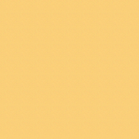
πειρασμούς τους οπο
1
.
13
Τα γεγονότα στο
κόσμος.
1
.
13
Ο κόσμος είναι τ
Λογικός χώρος είναι 
σύνολο των δυνατών
. Δηλ ο λογικός χώρο
οποία είναι πραγματι
μπορούσαν να υπάρξο
1
.
2
Ο κόσμος τεμαχίζ
1
.
2
Ο κόσμος είναι μι
1
.
21
Το ένα μπορεί ν
συμβαίνει και όλα τ
1
.
21
Τα γεγονότα είνα
κάποιο γεγονός συμβα
επηρεάζει τα άλλα γε
2
. Αυτό που συμβαίνε
ύπαρξη καταστάσεω