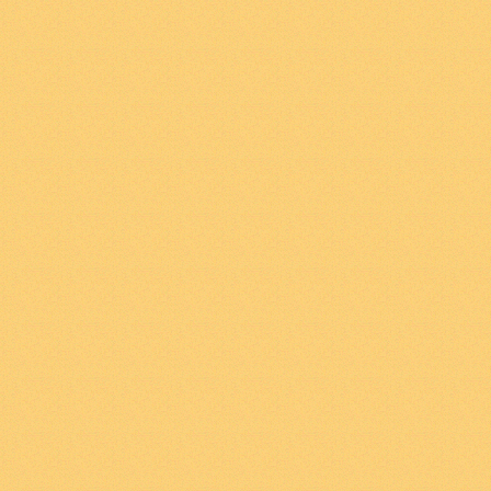
2
Το γεγονός είναι κά
καταστάσεις πραγμάτ
πραγμάτων είναι τα 
σύνθετο γεγονός αποτ
πραγμάτων.
2
.
01
Το ίδιο το απλό
πραγμάτων είναι μια
2
.
011
Είναι ουσιώδες 
μέρος μιας κατάστασ
αντικειμένου με την Αρ
δυνατότητα του να συ
πραγμάτων.
2
.
012
Στην λογική δεν
της απόλυτης αναγκα
Οι δυνατότητες σύνδε
ώστε να αποτελούν 
προϋπάρχουν στο ίδιο