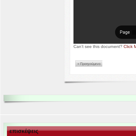
Can’t see this doc­u­ment?
Click 
< Προηγούμενο
επισκέψεις