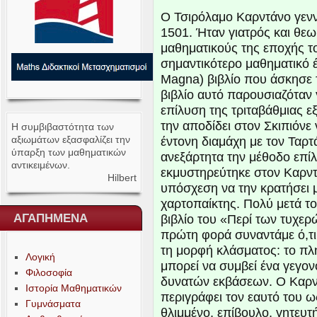
Ο Τσιρόλαμο Καρντάνο γενν
1501
. Ήταν γιατρός και θε
μαθηματικούς της εποχής τ
σημαντικότερο μαθηματικό έ
Magna) βιβλίο που άσκησε 
βιβλίο αυτό παρουσιαζόταν 
επίλυση της τριταβάθμιας 
την αποδίδει στον Σκιπιόνε
Η συμβιβαστότητα των
αξιωμάτων εξασφαλίζει την
έντονη διαμάχη με τον Ταρτ
ύπαρξη των μαθηματικών
ανεξάρτητα την μέθοδο επίλ
αντικειμένων.
εκμυστηρεύτηκε στον Καρντ
Hilbert
υπόσχεση να την κρατήσει 
χαρτοπαίκτης. Πολύ μετά τ
ΑΓΑΠΗΜΕΝΑ
βιβλίο του «Περί των τυχερώ
πρώτη φορά συναντάμε ό,τ
τη μορφή κλάσματος: το πλ
Λογική
μπορεί να συμβεί ένα γεγον
Φιλοσοφία
δυνατών εκβάσεων. Ο Καρν
Ιστορία Μαθηματικών
περιγράφει τον εαυτό του ω
Γυμνάσματα
θλιμμένο, επίβουλο, γητευτή