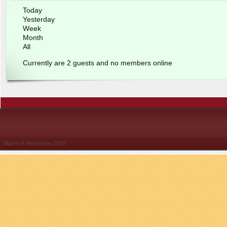
Today
Yes­ter­day
Week
Month
All
Cur­rently are
2
guests and no mem­bers online
Πέμπτη
6
Αυγούστου
2026