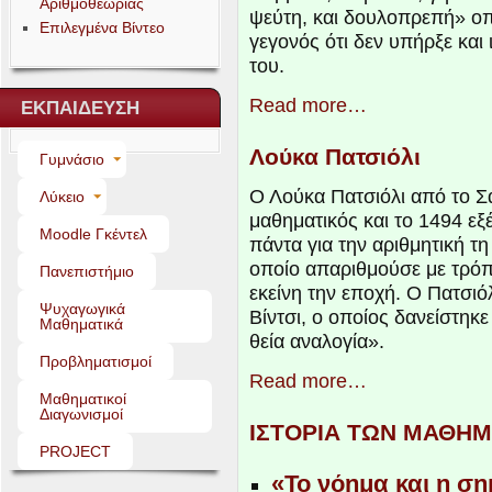
Αριθμοθεωρίας
ψεύτη, και δουλοπρεπή» οπ
Επιλεγμένα Βίντεο
γεγονός ότι δεν υπήρξε και
του.
Read more…
ΕΚΠΑΙΔΕΥΣΗ
Λούκα Πατσιόλι
Γυμνάσιο
Ο Λούκα Πατσιόλι από το Σα
Λύκειο
μαθηματικός και το
1494
εξέ
Moo­dle Γκέντελ
πάντα για την αριθμητική τη
οποίο απαριθμούσε με τρόπ
Πανεπιστήμιο
εκείνη την εποχή. Ο Πατσιό
Ψυχαγωγικά
Βίντσι, ο οποίος δανείστηκε
Μαθηματικά
θεία αναλογία».
Προβληματισμοί
Read more…
Μαθηματικοί
Διαγωνισμοί
ΙΣΤΟΡΙΑ
ΤΩΝ
ΜΑΘΗΜ
PROJECT
«Το νόημα και η σ