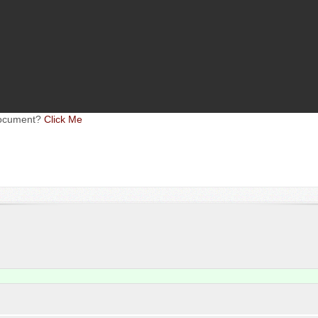
oc­u­ment?
Click Me