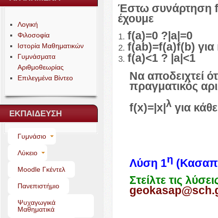
Έστω συνάρτηση
έχουμε
Λογική
f(a)=
0
?
|a|=
0
Φιλοσοφία
f
(
ab
)=
f
(
a
)
f
(
b
)
για
Ιστορία Μαθηματικών
f(a)<
1
?
|a|<
1
Γυμνάσματα
Αριθμοθεωρίας
Να αποδειχτεί ότ
Επιλεγμένα Βίντεο
πραγματικός αρι
λ
f
(
x
)=|
x
|
για κάθε
ΕΚΠΑΙΔΕΥΣΗ
Γυμνάσιο
Λύκειο
η
Λύση
1
(Κασαπί
Moo­dle Γκέντελ
Στείλτε τις λύσε
Πανεπιστήμιο
geokasap@sch.
Ψυχαγωγικά
Μαθηματικά