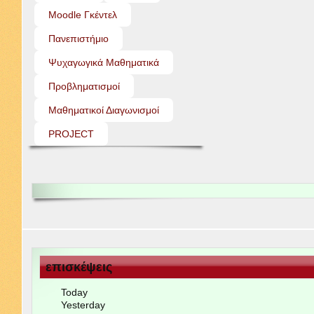
Moo­dle Γκέντελ
Πανεπιστήμιο
Ψυχαγωγικά Μαθηματικά
Προβληματισμοί
Μαθηματικοί Διαγωνισμοί
PROJECT
επισκέψεις
Today
Yes­ter­day