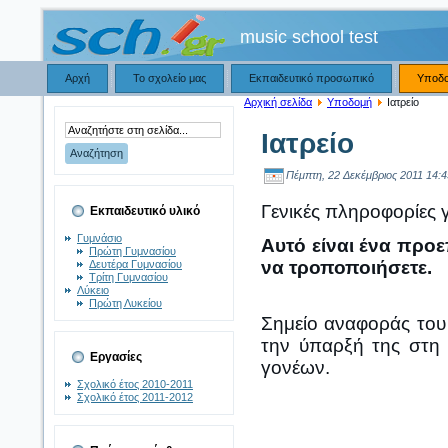
music school test
Αρχή
Το σχολείο μας
Εκπαιδευτικό προσωπικό
Υποδ
Αρχική σελίδα
Υποδομή
Ιατρείο
Ιατρείο
Πέμπτη, 22 Δεκέμβριος 2011 14:4
Γενικές πληροφορίες γ
Εκπαιδευτικό υλικό
Γυμνάσιο
Αυτό είναι ένα προε
Πρώτη Γυμνασίου
να τροποποιήσετε.
Δευτέρα Γυμνασίου
Τρίτη Γυμνασίου
Λύκειο
Πρώτη Λυκείου
Σημείο αναφοράς του σ
την ύπαρξή της στη 
Εργασίες
γονέων.
Σχολικό έτος 2010-2011
Σχολικό έτος 2011-2012