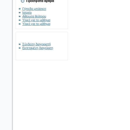
Πρόσφατα άρθρα
Γήπεδο μπάσκετ
Ιατρείο
Αίθουσα θεάτρου
Υλικό για το μάθημα
Υλικό για το μάθημα
Σύνδεση διαχειριστή
Εκτεταμένη διαχείριση