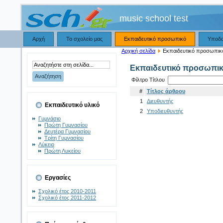
music school test
Αρχή
Το σχολείο μας
Εκπαιδευτικό προσωπικό
Υποδ
Αρχική σελίδα
Εκπαιδευτικό προσωπικ
Εκπαιδευτικό προσωπι
Φίλτρο Τίτλου
#
Τίτλος άρθρου
1
Διευθυντής
Εκπαιδευτικό υλικό
2
Υποδιευθυντής
Γυμνάσιο
Πρώτη Γυμνασίου
Δευτέρα Γυμνασίου
Τρίτη Γυμνασίου
Λύκειο
Πρώτη Λυκείου
Εργασίες
Σχολικό έτος 2010-2011
Σχολικό έτος 2011-2012