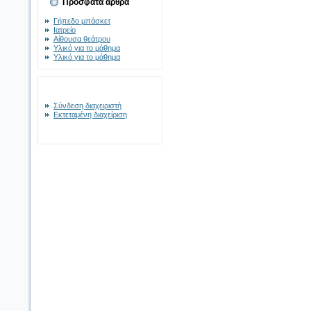
Πρόσφατα άρθρα
Γήπεδο μπάσκετ
Ιατρείο
Αίθουσα θεάτρου
Υλικό για το μάθημα
Υλικό για το μάθημα
Σύνδεση διαχειριστή
Εκτεταμένη διαχείριση