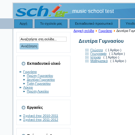
music school test
Αρχή
Το σχολείο μας
Εκπαιδευτικό προσωπικό
Υποδ
Αρχική σελίδα
Γυμνάσιο
Δευτέρα Γυμ
Δευτέρα Γυμνασίου
Γλώσσα
( 1 Άρθρο )
Γεωγραφία
( 1 Άρθρο )
Ιστορία
( 1 Άρθρο )
Μαθηματικά
( 1 Άρθρο )
Εκπαιδευτικό υλικό
Γυμνάσιο
Πρώτη Γυμνασίου
Δευτέρα Γυμνασίου
Τρίτη Γυμνασίου
Λύκειο
Πρώτη Λυκείου
Εργασίες
Σχολικό έτος 2010-2011
Σχολικό έτος 2011-2012