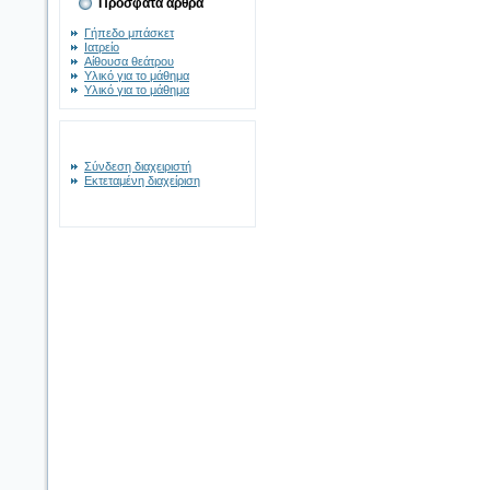
Πρόσφατα άρθρα
Γήπεδο μπάσκετ
Ιατρείο
Αίθουσα θεάτρου
Υλικό για το μάθημα
Υλικό για το μάθημα
Σύνδεση διαχειριστή
Εκτεταμένη διαχείριση