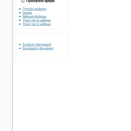
Πρόσφατα άρθρα
Γήπεδο μπάσκετ
Ιατρείο
Αίθουσα θεάτρου
Υλικό για το μάθημα
Υλικό για το μάθημα
Σύνδεση διαχειριστή
Εκτεταμένη διαχείριση